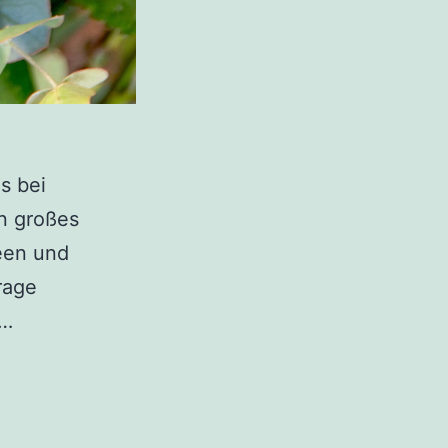
s bei
in großes
deen und
rage
Blumen
n…
zum
Valentinstag